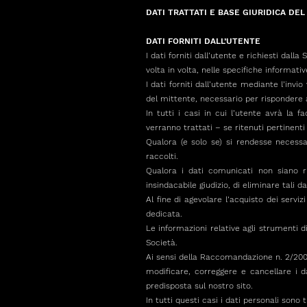
DATI TRATTATI E BASE GIURIDICA DE
DATI FORNITI DALL’UTENTE
I dati forniti dall’utente e richiesti dall
volta in volta, nelle specifiche informativ
I dati forniti dall’utente mediante l’invi
del mittente, necessario per rispondere al
In tutti i casi in cui l’utente avrà la f
verranno trattati – se ritenuti pertinenti
Qualora (e solo se) si rendesse necessar
raccolti.
Qualora i dati comunicati non siano rit
insindacabile giudizio, di eliminare tali da
Al fine di agevolare l’acquisto dei servi
dedicata.
Le informazioni relative agli strumenti d
Società.
Ai sensi della Raccomandazione n. 2/2001
modificare, correggere e cancellare i d
predisposta sul nostro sito.
In tutti questi casi i dati personali sono