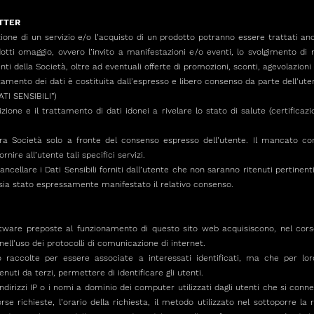
TTER
ogazione di un servizio e/o l’acquisto di un prodotto potranno essere trattati an
tti omaggio, ovvero l’invito a manifestazioni e/o eventi, lo svolgimento di 
enti della Società, oltre ad eventuali offerte di promozioni, sconti, agevolazioni e
ttamento dei dati è costituita dall’espresso e libero consenso da parte dell’ute
TI SENSIBILI”)
ione e il trattamento di dati idonei a rivelare lo stato di salute (certificazio
tra Società solo a fronte del consenso espresso dell’utente. Il mancato co
nire all’utente tali specifici servizi.
 cancellare i Dati Sensibili forniti dall’utente che non saranno ritenuti pertinen
on sia stato espressamente manifestato il relativo consenso.
ftware preposte al funzionamento di questo sito web acquisiscono, nel corso
nell’uso dei protocolli di comunicazione di internet.
 raccolte per essere associate a interessati identificati, ma che per lo
nuti da terzi, permettere di identificare gli utenti.
indirizzi IP o i nomi a dominio dei computer utilizzati dagli utenti che si connet
rse richieste, l’orario della richiesta, il metodo utilizzato nel sottoporre la 