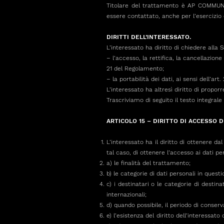
Titolare del trattamento è AP COMMUNIC
essere contattato, anche per l’esercizio de
DIRITTI DELL’INTERESSATO.
L’interessato ha diritto di chiedere alla S
– l’accesso, la rettifica, la cancellazio
21 del Regolamento;
– la portabilità dei dati, ai sensi dell’ar
L’interessato ha altresì diritto di propor
Trascriviamo di seguito il testo integrale d
ARTICOLO 15 – DIRITTO DI ACCESSO 
L’interessato ha il diritto di ottenere 
tal caso, di ottenere l’accesso ai dati pe
a) le finalità del trattamento;
b) le categorie di dati personali in questi
c) i destinatari o le categorie di destin
internazionali;
d) quando possibile, il periodo di conserv
e) l’esistenza del diritto dell’interessat