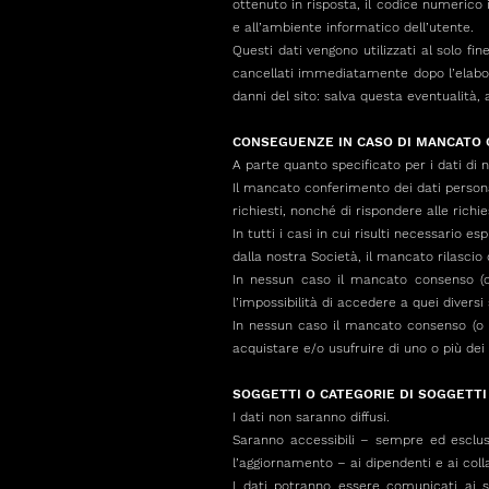
ottenuto in risposta, il codice numerico i
e all’ambiente informatico dell’utente.
Questi dati vengono utilizzati al solo fi
cancellati immediatamente dopo l’elaboraz
danni del sito: salva questa eventualità, a
CONSEGUENZE IN CASO DI MANCATO 
A parte quanto specificato per i dati di na
Il mancato conferimento dei dati personali
richiesti, nonché di rispondere alle richie
In tutti i casi in cui risulti necessario 
dalla nostra Società, il mancato rilascio 
In nessun caso il mancato consenso (o 
l’impossibilità di accedere a quei diversi
In nessun caso il mancato consenso (o l
acquistare e/o usufruire di uno o più dei n
SOGGETTI O CATEGORIE DI SOGGETTI 
I dati non saranno diffusi.
Saranno accessibili – sempre ed esclusi
l’aggiornamento – ai dipendenti e ai colla
I dati potranno essere comunicati ai so