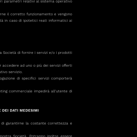
tri parametri relativi al sistema operativo
llarne il corretto funzionamento e vengono
 in caso di ipotetici reati informatici ai
Società di fornire i servizi e/o i prodotti
r accedere ad uno o più dei servizi offerti
tivo servizio.
gazione di specifici servizi comporterà
eting commerciale impedirà all’utente di
E DEI DATI MEDESIMI
 di garantirne la costante correttezza e
 nostra Società. Potranno inoltre essere