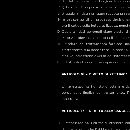
dei dati personali che lo riguardano o di
f) il diritto di proporre reclamo a un’auto
g) qualora i dati non siano raccolti presso
h) l’esistenza di un processo decisional
significative sulla logica utilizzata, non
Qualora i dati personali siano trasferiti
garanzie adeguate ai sensi dell’articolo 4
Il titolare del trattamento fornisce una
trattamento può addebitare un contributo
e salvo indicazione diversa dell’interess
Il diritto di ottenere una copia di cui al p
ARTICOLO 16 – DIRITTO DI RETTIFICA
L’interessato ha il diritto di ottenere d
conto delle finalità del trattamento, l
integrativa.
ARTICOLO 17 – DIRITTO ALLA CANCELL
L’interessato ha il diritto di ottenere da
del trattamento ha l’obbligo di cancellare