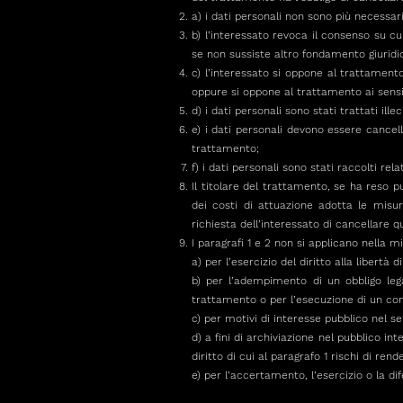
a) i dati personali non sono più necessari 
b) l’interessato revoca il consenso su cui
se non sussiste altro fondamento giuridi
c) l’interessato si oppone al trattament
oppure si oppone al trattamento ai sensi 
d) i dati personali sono stati trattati ill
e) i dati personali devono essere cancell
trattamento;
f) i dati personali sono stati raccolti rela
Il titolare del trattamento, se ha reso pu
dei costi di attuazione adotta le misur
richiesta dell’interessato di cancellare qu
I paragrafi 1 e 2 non si applicano nella m
a) per l’esercizio del diritto alla libertà
b) per l’adempimento di un obbligo lega
trattamento o per l’esecuzione di un compi
c) per motivi di interesse pubblico nel set
d) a fini di archiviazione nel pubblico int
diritto di cui al paragrafo 1 rischi di re
e) per l’accertamento, l’esercizio o la dif