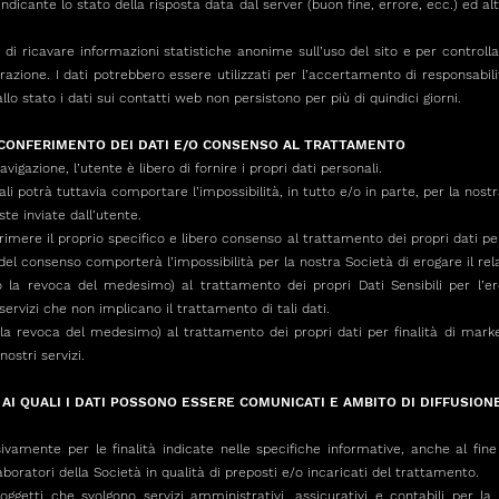
ndicante lo stato della risposta data dal server (buon fine, errore, ecc.) ed al
ne di ricavare informazioni statistiche anonime sull’uso del sito e per contro
ione. I dati potrebbero essere utilizzati per l’accertamento di responsabilità
llo stato i dati sui contatti web non persistono per più di quindici giorni.
CONFERIMENTO DEI DATI E/O CONSENSO AL TRATTAMENTO
vigazione, l’utente è libero di fornire i propri dati personali.
 potrà tuttavia comportare l’impossibilità, in tutto e/o in parte, per la nostra 
ste inviate dall’utente.
esprimere il proprio specifico e libero consenso al trattamento dei propri dati pe
del consenso comporterà l’impossibilità per la nostra Società di erogare il rela
la revoca del medesimo) al trattamento dei propri Dati Sensibili per l’ero
 servizi che non implicano il trattamento di tali dati.
a revoca del medesimo) al trattamento dei propri dati per finalità di mark
ostri servizi.
AI QUALI I DATI POSSONO ESSERE COMUNICATI E AMBITO DI DIFFUSION
vamente per le finalità indicate nelle specifiche informative, anche al fine
boratori della Società in qualità di preposti e/o incaricati del trattamento.
ggetti che svolgono servizi amministrativi, assicurativi e contabili per la