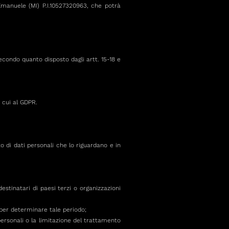
manuele (MI) P.I.10527320963, che potrà
secondo quanto disposto dagli artt. 15-18 e
i cui al GDPR.
o di dati personali che lo riguardano e in
destinatari di paesi terzi o organizzazioni
i per determinare tale periodo;
 personali o la limitazione del trattamento