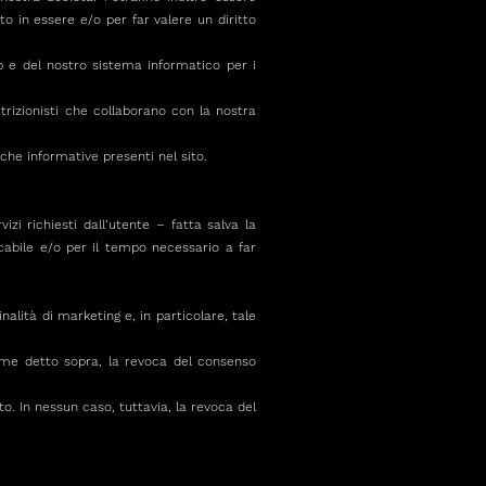
to in essere e/o per far valere un diritto
eb e del nostro sistema informatico per i
utrizionisti che collaborano con la nostra
iche informative presenti nel sito.
zi richiesti dall’utente – fatta salva la
cabile e/o per il tempo necessario a far
nalità di marketing e, in particolare, tale
come detto sopra, la revoca del consenso
to. In nessun caso, tuttavia, la revoca del