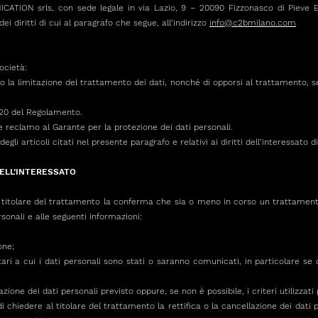
ATION srls, con sede legale in via Lazio, 9 – 20090 Fizzonasco di Pieve E
i diritti di cui al paragrafo che segue, all’indirizzo
info@c2bmilano.com
ocietà:
ne o la limitazione del trattamento dei dati, nonché di opporsi al trattamento, 
t. 20 del Regolamento.
re reclamo al Garante per la protezione dei dati personali.
egli articoli citati nel presente paragrafo e relativi ai diritti dell’interessato d
DELL’INTERESSATO
dal titolare del trattamento la conferma che sia o meno in corso un trattament
rsonali e alle seguenti informazioni:
one;
atari a cui i dati personali sono stati o saranno comunicati, in particolare se 
azione dei dati personali previsto oppure, se non è possibile, i criteri utilizzat
o di chiedere al titolare del trattamento la rettifica o la cancellazione dei dati