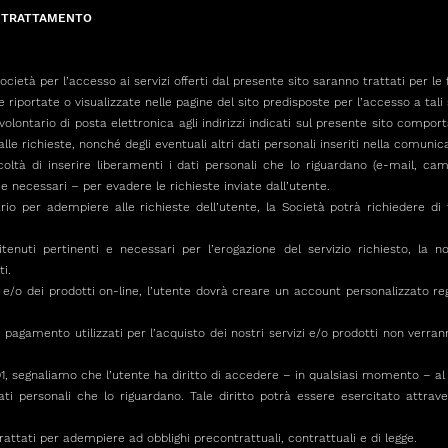
L TRATTAMENTO
a Società per l’accesso ai servizi offerti dal presente sito saranno trattati per le
e riportate o visualizzate nelle pagine del sito predisposte per l’accesso a tali s
o volontario di posta elettronica agli indirizzi indicati sul presente sito compor
le richieste, nonché degli eventuali altri dati personali inseriti nella comunic
acoltà di inserire liberamenti i dati personali che lo riguardano (e-mail, cam
 e necessari – per evadere le richieste inviate dall’utente.
io per adempiere alle richieste dell’utente, la Società potrà richiedere di fo
enuti pertinenti e necessari per l’erogazione del servizio richiesto, la nos
ti.
zi e/o dei prodotti on-line, l’utente dovrà creare un account personalizzato r
i pagamento utilizzati per l’acquisto dei nostri servizi e/o prodotti non verra
, segnaliamo che l’utente ha diritto di accedere – in qualsiasi momento – al p
ati personali che lo riguardano. Tale diritto potrà essere esercitato attrav
 trattati per adempiere ad obblighi precontrattuali, contrattuali e di legge.