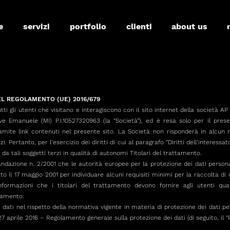
e
servizi
portfolio
clienti
about us
DEL REGOLAMENTO (UE) 2016/679
tti gli utenti che visitano e interagiscono con il sito internet della società
e Emanuele (MI) P.I.10527320963 (la “Società”), ed è resa solo per il pres
amite link contenuti nel presente sito. La Società non risponderà in alcun
 Pertanto, per l’esercizio dei diritti di cui al paragrafo “Diritti dell’interessat
 da tali soggetti terzi in qualità di autonomi Titolari del trattamento.
azione n. 2/2001 che le autorità europee per la protezione dei dati personali,
o il 17 maggio 2001 per individuare alcuni requisiti minimi per la raccolta di da
nformazioni che i titolari del trattamento devono fornire agli utenti qu
gamento.
ati nel rispetto della normativa vigente in materia di protezione dei dati perso
7 aprile 2016 – Regolamento generale sulla protezione dei dati (di seguito, il