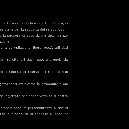
 finalità e secondo le modalità indicate, di
ervizi e per la raccolta dei relativi dati.
ta la successiva acquisizione dell’indirizzo
azione.
pi a compilazione libera, ecc.), tali dati
rnire ulteriori dati rispetto a quelli già
tra Società si riserva il diritto, a suo
egistrandosi attraverso la procedura a ciò
nno registrate e/o conservate dalla nostra
roprio account personalizzato, al fine di
erso la procedura di accesso all’account