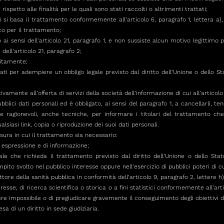
rispetto alle finalità per le quali sono stati raccolti o altrimenti trattati;
 si basa il trattamento conformemente all’articolo 6, paragrafo 1, lettera a), o
co per il trattamento;
o ai sensi dell’articolo 21, paragrafo 1, e non sussiste alcun motivo legittim
dell’articolo 21, paragrafo 2;
ecitamente;
ati per adempiere un obbligo legale previsto dal diritto dell’Unione o dello S
tivamente all’offerta di servizi della società dell’informazione di cui all’articolo
bblici dati personali ed è obbligato, ai sensi del paragrafo 1, a cancellarli, t
e ragionevoli, anche tecniche, per informare i titolari del trattamento che
alsiasi link, copia o riproduzione dei suoi dati personali.
isura in cui il trattamento sia necessario:
 di espressione e di informazione;
le che richieda il trattamento previsto dal diritto dell’Unione o dello Sta
to svolto nel pubblico interesse oppure nell’esercizio di pubblici poteri di cui
tore della sanità pubblica in conformità dell’articolo 9, paragrafo 2, lettere h) e
eresse, di ricerca scientifica o storica o a fini statistici conformemente all’arti
ndere impossibile o di pregiudicare gravemente il conseguimento degli obiettivi 
esa di un diritto in sede giudiziaria.