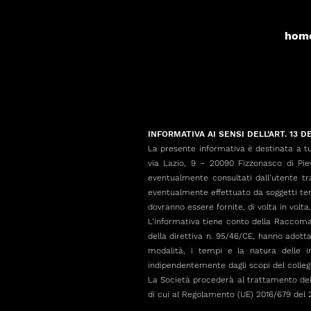
hom
INFORMATIVA AI SENSI DELL’ART. 13 
La presente informativa è destinata a tu
via Lazio, 9 – 20090 Fizzonasco di Piev
eventualmente consultati dall’utente tr
eventualmente effettuato da soggetti terzi.
dovranno essere fornite, di volta in volta,
L’informativa tiene conto della Raccomand
della direttiva n. 95/46/CE, hanno adottat
modalità, i tempi e la natura delle i
indipendentemente dagli scopi del colle
La Società procederà al trattamento dei d
di cui al Regolamento (UE) 2016/679 del 2