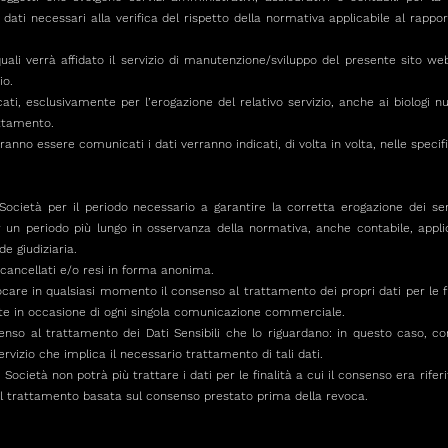
 dati necessari alla verifica del rispetto della normativa applicabile al rappor
 quali verrà affidato il servizio di manutenzione/sviluppo del presente sito w
io.
ati, esclusivamente per l’erogazione del relativo servizio, anche ai biologi n
attamento.
tranno essere comunicati i dati verranno indicati, di volta in volta, nelle specif
Società per il periodo necessario a garantire la corretta erogazione dei servi
 un periodo più lungo in osservanza della normativa, anche contabile, appli
de giudiziaria.
 cancellati e/o resi in forma anonima.
vocare in qualsiasi momento il consenso al trattamento dei propri dati per le fi
nte in occasione di ogni singola comunicazione commerciale.
enso al trattamento dei Dati Sensibili che lo riguardano: in questo caso, 
ervizio che implica il necessario trattamento di tali dati.
Società non potrà più trattare i dati per le finalità a cui il consenso era riferi
el trattamento basata sul consenso prestato prima della revoca.