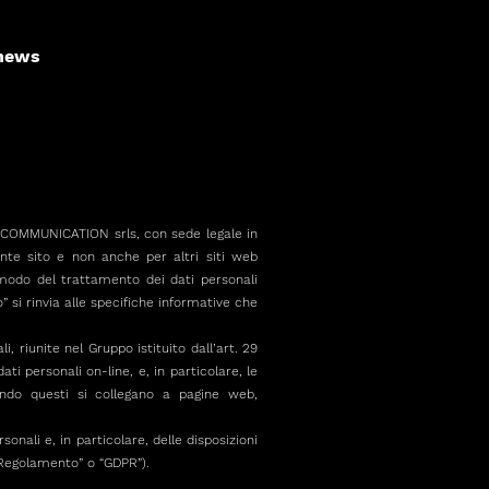
news
 AP COMMUNICATION srls, con sede legale in
ente sito e non anche per altri siti web
 modo del trattamento dei dati personali
o” si rinvia alle specifiche informative che
 riunite nel Gruppo istituito dall’art. 29
ti personali on-line, e, in particolare, le
ando questi si collegano a pagine web,
nali e, in particolare, delle disposizioni
 “Regolamento” o “GDPR”).