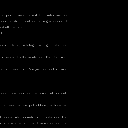
che per l’invio di newsletter, informazioni
ricerche di mercato e la segnalazione di
d altri servizi.
nte.
ni mediche, patologie, allergie, infortuni,
nsenso al trattamento dei Dati Sensibili
ti e necessari per l’erogazione del servizio
 del loro normale esercizio, alcuni dati
ro stessa natura potrebbero, attraverso
tono al sito, gli indirizzi in notazione URI
richiesta al server, la dimensione del file