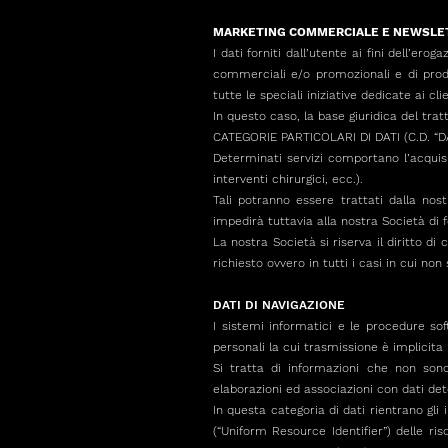
MARKETING COMMERCIALE E NEWSLE
I dati forniti dall’utente ai fini dell’er
commerciali e/o promozionali e di prodo
tutte le speciali iniziative dedicate ai cli
In questo caso, la base giuridica del tra
CATEGORIE PARTICOLARI DI DATI (C.D. “DA
Determinati servizi comportano l’acquisiz
interventi chirurgici, ecc.).
Tali potranno essere trattati dalla nos
impedirà tuttavia alla nostra Società di for
La nostra Società si riserva il diritto di
richiesto ovvero in tutti i casi in cui n
DATI DI NAVIGAZIONE
I sistemi informatici e le procedure so
personali la cui trasmissione è implicita 
Si tratta di informazioni che non sono
elaborazioni ed associazioni con dati dete
In questa categoria di dati rientrano gli 
(“Uniform Resource Identifier”) delle riso